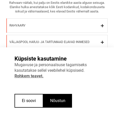
Rahvaarv näitab, kui palju on Eestis elanikke aasta alguse seisuga.
Elanike hulka arvestatakse kõik Eesti kodanikud, kodakondsuseta
isikud ja välismaalased, kes elavad Eestis vähemalt aasta.
RAHVAARV
VÄLJASPOOL HARJU- JA TARTUMAAD ELAVAD INIMESED
Küpsiste kasutamine
Vaata täpsemalt
Mugavuse ja personaalsuse tagamiseks
kasutatakse sellel veebilehel küpsiseid.
Rohkem teavet.
Ei soovi
Nõustun