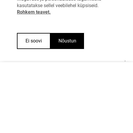
kasutatakse sellel veebilehel küpsiseid.
KESKKOND
Rohkem teavet.
SISETURVALISUS
Ei soovi
Nõustun
SIDUS ÜHISKOND
HEAOLU
VÄLISPOLIITIKA
TEADUS- JA ARENDUSTEGEVUS JA ETTEVÕTLUS
PÕLLUMAJANDUS JA KALANDUS
TRANSPORT