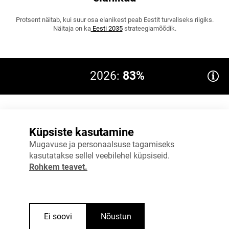
Protsent näitab, kui suur osa elanikest peab Eestit turvaliseks riigiks.
Näitaja on ka
Eesti 2035
strateegiamõõdik.
2026:
83%
Eesmärk 2027: ≥92
100%
Küpsiste kasutamine
75%
Mugavuse ja personaalsuse tagamiseks
kasutatakse sellel veebilehel küpsiseid.
50%
Rohkem teavet.
25%
0%
2024
2026
Ei soovi
Nõustun
Allikas
:
Siseministeerium