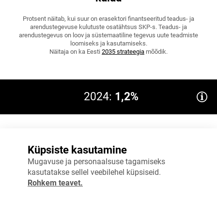
Protsent näitab, kui suur on erasektori finantseeritud teadus- ja
arendustegevuse kulutuste osatähtsus SKP-s. Teadus- ja
arendustegevus on loov ja süstemaatiline tegevus uute teadmiste
loomiseks ja kasutamiseks.
Näitaja on ka Eesti
2035 strateegia
mõõdik.
2024:
1,2%
Eesmärk 2027: 2
2%
Küpsiste kasutamine
1,5%
Mugavuse ja personaalsuse tagamiseks
kasutatakse sellel veebilehel küpsiseid.
1%
Rohkem teavet.
0,5%
0%
2023
2024