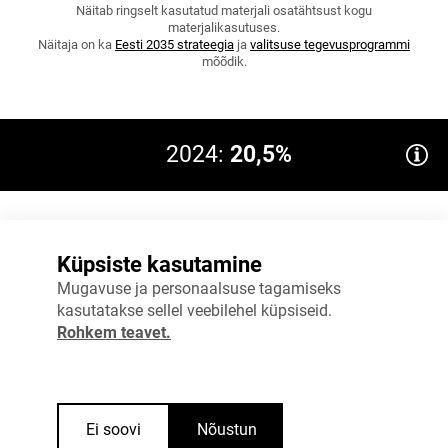
Näitab ringselt kasutatud materjali osatähtsust kogu
materjalikasutuses.
Näitaja on ka
Eesti 2035 strateegia
ja
valitsuse tegevusprogrammi
mõõdik.
2024:
20,5%
24%
Küpsiste kasutamine
18%
Mugavuse ja personaalsuse tagamiseks
EL 2024: 12,2
kasutatakse sellel veebilehel küpsiseid.
12%
Rohkem teavet.
6%
0%
2023
2024
Ei soovi
Nõustun
Allikas
:
Statistikaamet