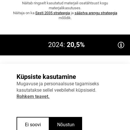
Näitab ringselt kasutatud materjali osatähtsust kogu
materjalikasutuses.
Näitaja on ka
Eesti 2035 strateegia
ja
säästva arengu strateegia
mõõdik.
2024:
20,5%
24%
Eesmärk 2027: 21
Küpsiste kasutamine
18%
Mugavuse ja personaalsuse tagamiseks
kasutatakse sellel veebilehel küpsiseid.
12%
Rohkem teavet.
6%
0%
2023
2024
Ei soovi
Nõustun
Allikas
:
Eurostat