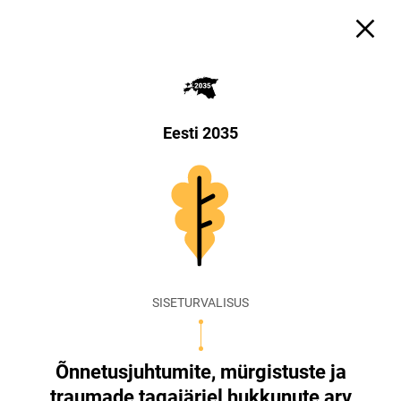
Eesti 2035
SISETURVALISUS
Õnnetusjuhtumite, mürgistuste ja
traumade tagajärjel hukkunute arv