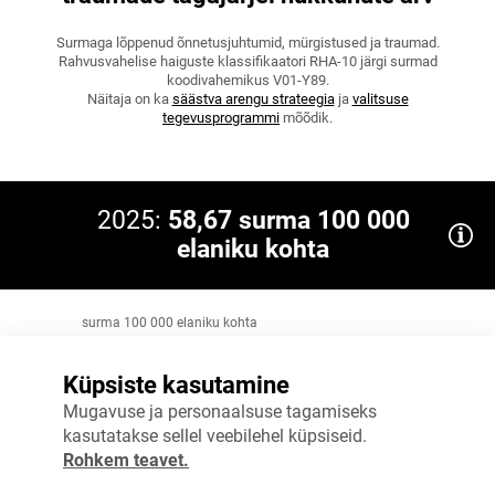
Surmaga lõppenud õnnetusjuhtumid, mürgistused ja traumad.
Rahvusvahelise haiguste klassifikaatori RHA-10 järgi surmad
koodivahemikus V01-Y89.
Näitaja on ka
säästva arengu strateegia
ja
valitsuse
tegevusprogrammi
mõõdik.
2025:
58,67 surma 100 000
elaniku kohta
surma 100 000 elaniku kohta
80
Küpsiste kasutamine
60
Mugavuse ja personaalsuse tagamiseks
kasutatakse sellel veebilehel küpsiseid.
40
Eesmärk 2035: ≤31,7
Rohkem teavet.
20