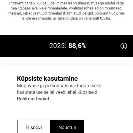
Protsent näitab, kui paljudel inimestel on tiheasustusega aladel väga
hea ligipääs avalikele rohealadele. Avalikud rohealad on rohumaad,
metsad, rabad ja muud rohealad (kalmistud, pargid, põõsastikud), mis
ei ole eraomandis ja mille pindala on vähemalt 0,5 ha.
2025:
88,6%
100%
Küpsiste kasutamine
75%
Mugavuse ja personaalsuse tagamiseks
kasutatakse sellel veebilehel küpsiseid.
50%
Rohkem teavet.
25%
0%
2024
2025
Ei soovi
Nõustun
Allikas
:
Statistikaamet