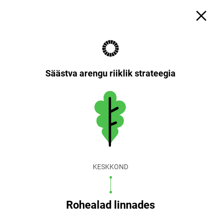
Säästva arengu riiklik strateegia
KESKKOND
Rohealad linnades