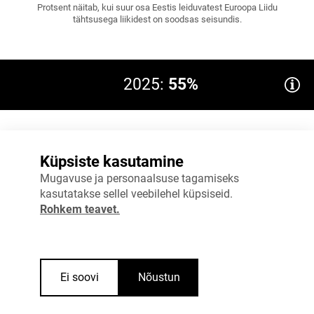
Protsent näitab, kui suur osa Eestis leiduvatest Euroopa Liidu
tähtsusega liikidest on soodsas seisundis.
2025:
55%
60%
Küpsiste kasutamine
45%
Mugavuse ja personaalsuse tagamiseks
kasutatakse sellel veebilehel küpsiseid.
30%
Rohkem teavet.
15%
0%
2024
2025
Ei soovi
Nõustun
Allikas
:
Keskkonnaagentuur
Vaata täpsemalt