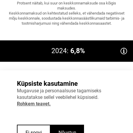
Protsent näitab, kui suur on keskkonnamaksude osa kõigis
maksudes.
Keskkonnamaksud on kehtestatud selleks, et vähendada negatiivset
mõju keskkonnale, soodustada keskkonnasäästlikumaid tarbimis- ja
tootmisharjumusi ning vähendada keskkonnasaastet.
2024:
6,8%
8%
Küpsiste kasutamine
6%
EL 2023: 5,3
Mugavuse ja personaalsuse tagamiseks
kasutatakse sellel veebilehel küpsiseid.
4%
Rohkem teavet.
2%
0%
2023
2024
Ei soovi
Nõustun