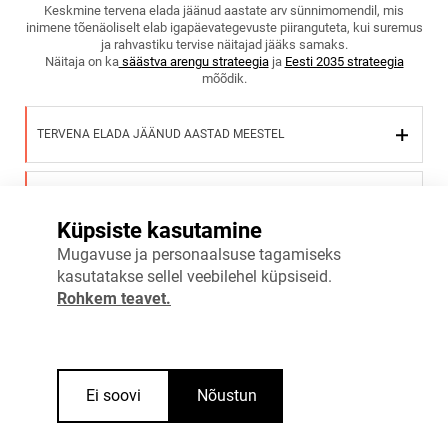
Keskmine tervena elada jäänud aastate arv sünnimomendil, mis
inimene tõenäoliselt elab igapäevategevuste piiranguteta, kui suremus
ja rahvastiku tervise näitajad jääks samaks.
Näitaja on ka
säästva arengu strateegia
ja
Eesti 2035 strateegia
mõõdik.
TERVENA ELADA JÄÄNUD AASTAD MEESTEL
TERVENA ELADA JÄÄNUD AASTAD NAISTEL
Küpsiste kasutamine
Mugavuse ja personaalsuse tagamiseks
Vaata täpsemalt
kasutatakse sellel veebilehel küpsiseid.
Rohkem teavet.
Ei soovi
Nõustun