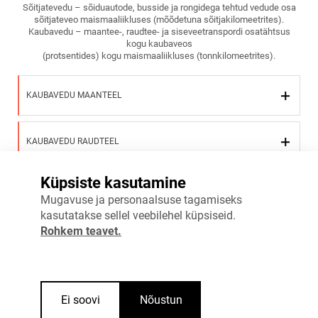
Sõitjatevedu – sõiduautode, busside ja rongidega tehtud vedude osa
sõitjateveo maismaaliikluses (mõõdetuna sõitjakilomeetrites).
Kaubavedu – maantee-, raudtee- ja siseveetranspordi osatähtsus
kogu kaubaveos
(protsentides) kogu maismaaliikluses (tonnkilomeetrites).
KAUBAVEDU MAANTEEL
KAUBAVEDU RAUDTEEL
Küpsiste kasutamine
SÕITJATEVEDU BUSSIDE JA TROLLIDEGA
Mugavuse ja personaalsuse tagamiseks
kasutatakse sellel veebilehel küpsiseid.
Rohkem teavet.
SÕITJATEVEDU RAUDTEEL
SÕITJATEVEDU SÕIDUAUTODEGA
Ei soovi
Nõustun