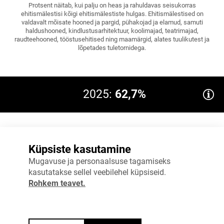
Protsent näitab, kui palju on heas ja rahuldavas seisukorras
ehitismälestisi kõigi ehitismälestiste hulgas. Ehitismälestised on
valdavalt mõisate hooned ja pargid, pühakojad ja elamud, samuti
haldushooned, kindlustusarhitektuur, koolimajad, teatrimajad,
raudteehooned, tööstusehitised ning maamärgid, alates tuulikutest ja
lõpetades tuletornidega.
2025:
62,7%
80%
Küpsiste kasutamine
60%
Mugavuse ja personaalsuse tagamiseks
kasutatakse sellel veebilehel küpsiseid.
40%
Rohkem teavet.
20%
0%
2024
2025