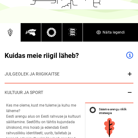
Näita legendi
Kuidas meie riigil läheb?
JULGEOLEK JA RIIGIKAITSE
KULTUUR JA SPORT
Kes me oleme, kust me tuleme ja kuhu me 
Säästva arengu riiklik 
läheme?  
strateegia
Eesti arengu alus on Eesti rahvuse ja kultuuri 
säilitamine. Seetõttu on tähtis kujundada 
ühiskond, mis hoiab ja edendab Eesti 
rahvuslikku identiteeti; uurib, talletab ja 