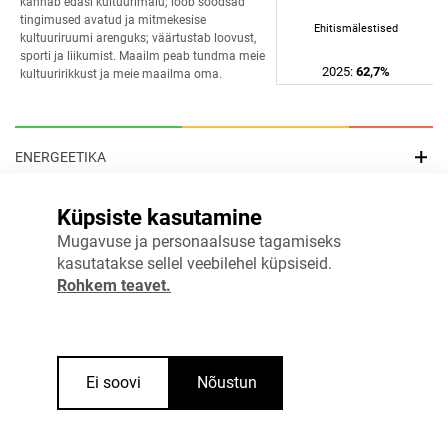
kannab edasi kultuurimälu; loob soodsad 
tingimused avatud ja mitmekesise 
Ehitismälestised
kultuuriruumi arenguks; väärtustab loovust, 
sporti ja liikumist. Maailm peab tundma meie 
2025
:
62,7%
kultuuririkkust ja meie maailma oma. 
ENERGEETIKA
Küpsiste kasutamine
HARIDUS
Mugavuse ja personaalsuse tagamiseks
kasutatakse sellel veebilehel küpsiseid.
INFOÜHISKOND
Rohkem teavet.
TERVIS
Ei soovi
Nõustun
KESKKOND