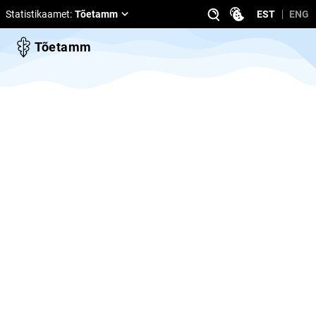
Statistikaamet
:
Tõetamm
EST
ENG
Tõetamm