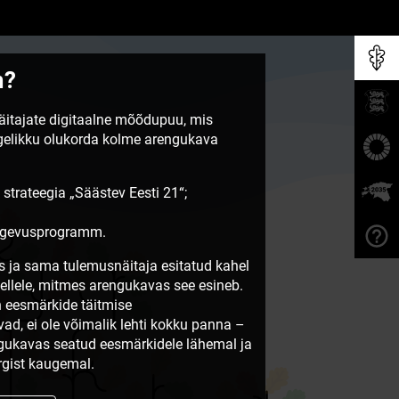
m?
näitajate digitaalne mõõdupuu, mis
egelikku olukorda kolme arengukava
 strateegia „Säästev Eesti 21“;
tegevusprogramm.
 ja sama tulemusnäitaja esitatud kahel
sellele, mitmes arengukavas see esineb.
 eesmärkide täitmise
vad, ei ole võimalik lehti kokku panna –
ngukavas seatud eesmärkidele lähemal ja
gist kaugemal.