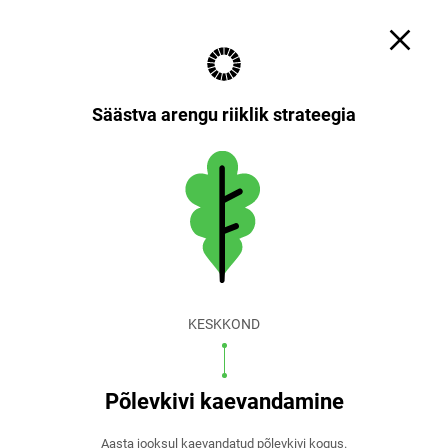
Otsi
Küpsiste sätted
EST
ENG
Säästva arengu riiklik strateegia
KESKKOND
Põlevkivi kaevandamine
Aasta jooksul kaevandatud põlevkivi kogus.