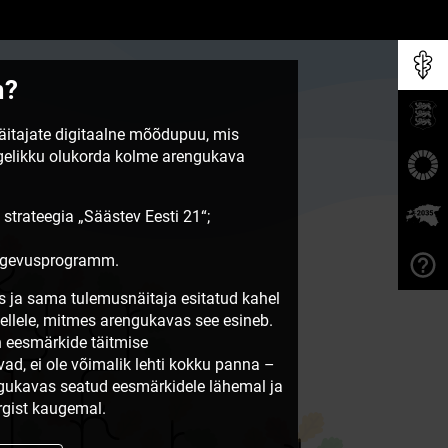
m?
näitajate digitaalne mõõdupuu, mis
egelikku olukorda kolme arengukava
 strateegia „Säästev Eesti 21“;
tegevusprogramm.
 ja sama tulemusnäitaja esitatud kahel
sellele, mitmes arengukavas see esineb.
 eesmärkide täitmise
vad, ei ole võimalik lehti kokku panna –
ngukavas seatud eesmärkidele lähemal ja
gist kaugemal.