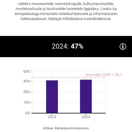
näiteks muuseumide, raamatukogude, kultuuriasutustele,
noortekeskuste ja huvikoolide hoonetele ligipääsu. Lisaks ka
erivajadustega inimestele mõeldud teenuste ja informatsiooni
kättesaadavust. Näitajat mõõdetakse koondindeksina.
2024:
47%
60%
Eesmärk 2035: > 50,1
45%
30%
15%
0%
2023
2024
Allikas
:
Rahandusministeerium