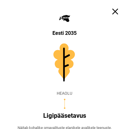
Otsi
Küpsiste sätted
EST
ENG
Eesti 2035
HEAOLU
Ligipääsetavus
Näitab kohalike omavalituste elanikele avalikele teenuste,