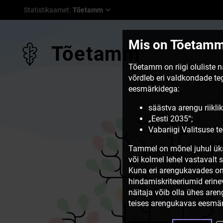
Statistikaamet
:
Tõetamm
Mis on Tõetam
Tõetamm
Tõetamm on riigi oluliste 
võrdleb eri valdkondade t
eesmärkidega:
säästva arengu riiklik
„Eesti 2035“;
Vabariigi Valitsuse 
Tammel on mõnel juhul üks
või kolmel lehel vastavalt 
Kuna eri arengukavades on
hindamiskriteeriumid erine
näitaja võib olla ühes are
teises arengukavas eesmär