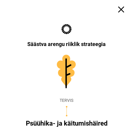
Säästva arengu riiklik strateegia
TERVIS
Psüühika- ja käitumishäired