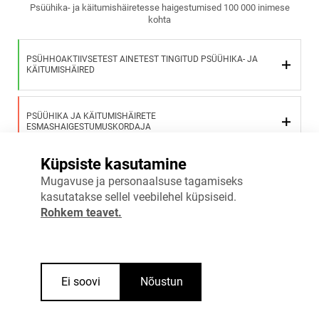
Psüühika- ja käitumishäiretesse haigestumised 100 000 inimese
kohta
PSÜHHOAKTIIVSETEST AINETEST TINGITUD PSÜÜHIKA- JA
KÄITUMISHÄIRED
PSÜÜHIKA JA KÄITUMISHÄIRETE
ESMASHAIGESTUMUSKORDAJA
Küpsiste kasutamine
Vaata täpsemalt
Mugavuse ja personaalsuse tagamiseks
kasutatakse sellel veebilehel küpsiseid.
Rohkem teavet.
Ei soovi
Nõustun