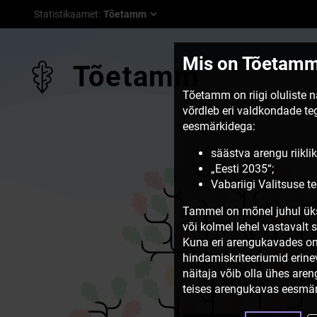
Statistikaamet
:
Tõetamm
Mis on Tõetam
Tõetamm
Tõetamm on riigi oluliste 
võrdleb eri valdkondade t
eesmärkidega:
säästva arengu riiklik
„Eesti 2035“;
Vabariigi Valitsuse 
Tammel on mõnel juhul üks
või kolmel lehel vastavalt 
Kuna eri arengukavades on
hindamiskriteeriumid erine
näitaja võib olla ühes are
teises arengukavas eesmär