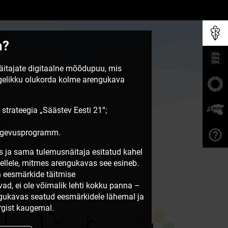
m?
näitajate digitaalne mõõdupuu, mis
egelikku olukorda kolme arengukava
 strateegia „Säästev Eesti 21“;
tegevusprogramm.
 ja sama tulemusnäitaja esitatud kahel
sellele, mitmes arengukavas see esineb.
 eesmärkide täitmise
vad, ei ole võimalik lehti kokku panna –
ngukavas seatud eesmärkidele lähemal ja
gist kaugemal.