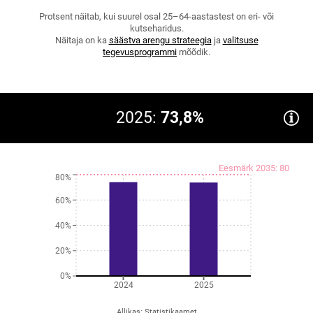
Protsent näitab, kui suurel osal 25–64-aastastest on eri- või
kutseharidus.
Näitaja on ka
säästva arengu strateegia
ja
valitsuse
tegevusprogrammi
mõõdik.
2025:
73,8%
Eesmärk 2035: 80
80%
60%
40%
20%
0%
2024
2025
Allikas
:
Statistikaamet