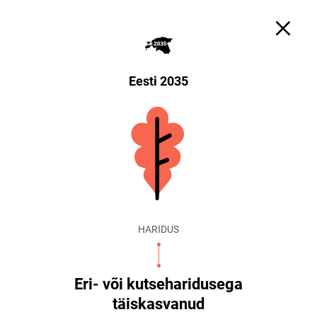
Otsi
Küpsiste sätted
EST
ENG
Eesti 2035
HARIDUS
Eri- või kutseharidusega
täiskasvanud