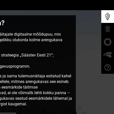
m?
näitajate digitaalne mõõdupuu, mis
egelikku olukorda kolme arengukava
 strateegia „Säästev Eesti 21“;
tegevusprogramm.
 ja sama tulemusnäitaja esitatud kahel
sellele, mitmes arengukavas see esineb.
 eesmärkide täitmise
vad, ei ole võimalik lehti kokku panna –
ngukavas seatud eesmärkidele lähemal ja
gist kaugemal.