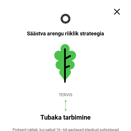
Otsi
Küpsiste sätted
EST
ENG
Säästva arengu riiklik strateegia
TERVIS
Tubaka tarbimine
Protsent näitab, kui paljud 16–64-aastased elanikud suitsetavad