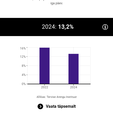
iga päev.
2024:
13,2%
16%
12%
8%
4%
0%
2022
2024
Allikas
:
Tervise Arengu Instituut
Vaata täpsemalt