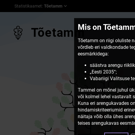
Statistikaamet
:
Tõetamm
Mis on Tõetam
Tõetamm
Tõetamm on riigi oluliste 
võrdleb eri valdkondade t
eesmärkidega:
säästva arengu riiklik
„Eesti 2035“;
Vabariigi Valitsuse 
Tammel on mõnel juhul üks
või kolmel lehel vastavalt 
Kuna eri arengukavades on
hindamiskriteeriumid erine
näitaja võib olla ühes are
teises arengukavas eesmär