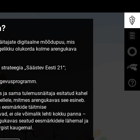
m?
näitajate digitaalne mõõdupuu, mis
egelikku olukorda kolme arengukava
 strateegia „Säästev Eesti 21“;
tegevusprogramm.
 ja sama tulemusnäitaja esitatud kahel
sellele, mitmes arengukavas see esineb.
 eesmärkide täitmise
vad, ei ole võimalik lehti kokku panna –
ngukavas seatud eesmärkidele lähemal ja
gist kaugemal.