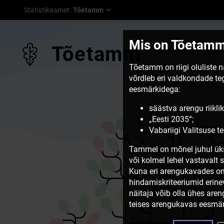
Statistikaamet
:
Tõetamm
Mis on Tõetam
Tõetamm
Tõetamm on riigi oluliste 
võrdleb eri valdkondade t
eesmärkidega:
säästva arengu riiklik
„Eesti 2035“;
Vabariigi Valitsuse 
Tammel on mõnel juhul üks
või kolmel lehel vastavalt 
Kuna eri arengukavades on
hindamiskriteeriumid erine
näitaja võib olla ühes are
teises arengukavas eesmär