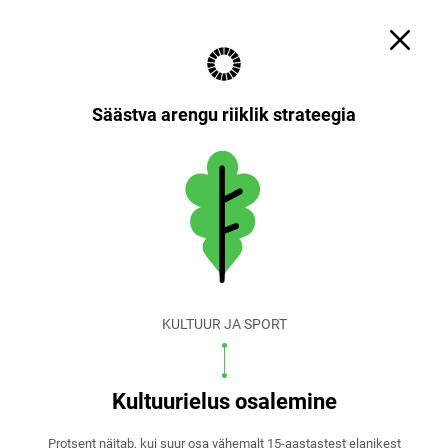
Otsi
Küpsiste sätted
EST
ENG
Säästva arengu riiklik strateegia
KULTUUR JA SPORT
Kultuurielus osalemine
Protsent näitab, kui suur osa vähemalt 15-aastastest elanikest