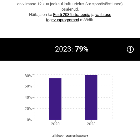
on viimase 12 kuu jooksul kultuurielus (v.a spordivõistlused)
osalenud.
Näitaja on ka
Eesti 2035 strateegia
ja
valitsuse
tegevusprogrammi
mõõdik.
2023:
79%
80%
60%
40%
20%
0%
2020
2023
Allikas
:
Statistikaamet