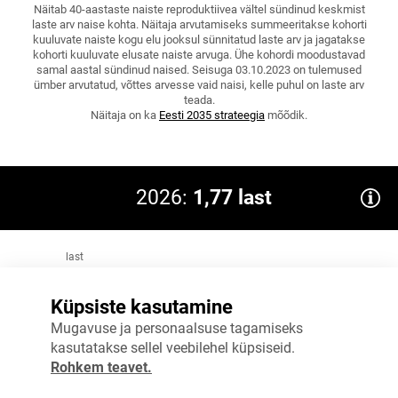
Näitab 40-aastaste naiste reproduktiivea vältel sündinud keskmist
laste arv naise kohta. Näitaja arvutamiseks summeeritakse kohorti
kuuluvate naiste kogu elu jooksul sünnitatud laste arv ja jagatakse
kohorti kuuluvate elusate naiste arvuga. Ühe kohordi moodustavad
samal aastal sündinud naised. Seisuga 03.10.2023 on tulemused
ümber arvutatud, võttes arvesse vaid naisi, kelle puhul on laste arv
teada.
Näitaja on ka
Eesti 2035 strateegia
mõõdik.
2026:
1,77 last
last
2
Küpsiste kasutamine
1,5
Mugavuse ja personaalsuse tagamiseks
kasutatakse sellel veebilehel küpsiseid.
1
Rohkem teavet.
0,5