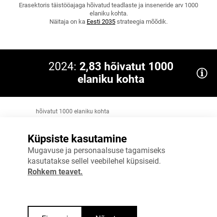
Erasektoris täistööajaga hõivatud teadlaste ja inseneride arv 1000
elaniku kohta.
Näitaja on ka
Eesti 2035
strateegia mõõdik.
2024:
2,83 hõivatut 1000
elaniku kohta
hõivatut 1000 elaniku kohta
3
Küpsiste kasutamine
2,25
Mugavuse ja personaalsuse tagamiseks
kasutatakse sellel veebilehel küpsiseid.
1,5
Rohkem teavet.
0,75
0
2023
2024