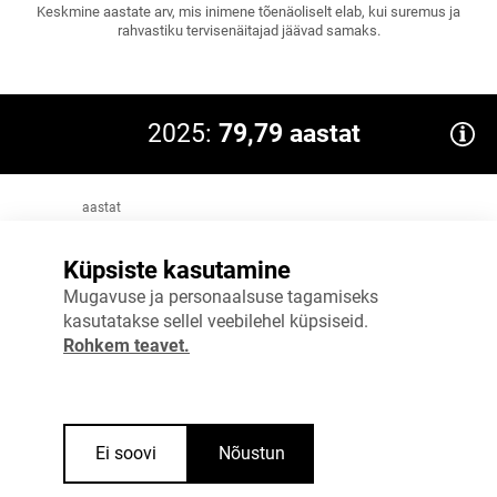
Keskmine aastate arv, mis inimene tõenäoliselt elab, kui suremus ja
rahvastiku tervisenäitajad jäävad samaks.
2025:
79,79 aastat
aastat
100
EL 2023: 81,5
Küpsiste kasutamine
75
Mugavuse ja personaalsuse tagamiseks
kasutatakse sellel veebilehel küpsiseid.
50
Rohkem teavet.
25
0
2024
2025
Ei soovi
Nõustun
Allikas
:
Statistikaamet, Eurostat