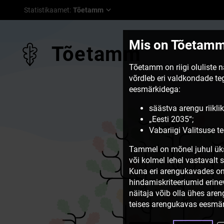
Statistikaamet
:
Tõetamm
Mis on Tõetam
Tõetamm
Tõetamm on riigi oluliste 
võrdleb eri valdkondade t
eesmärkidega:
säästva arengu riiklik
„Eesti 2035“;
Vabariigi Valitsuse 
Tammel on mõnel juhul üks
või kolmel lehel vastavalt 
Kuna eri arengukavades on
hindamiskriteeriumid erine
näitaja võib olla ühes are
teises arengukavas eesmär