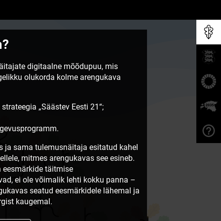
m?
näitajate digitaalne mõõdupuu, mis
egelikku olukorda kolme arengukava
 strateegia „Säästev Eesti 21“;
tegevusprogramm.
 ja sama tulemusnäitaja esitatud kahel
sellele, mitmes arengukavas see esineb.
 eesmärkide täitmise
vad, ei ole võimalik lehti kokku panna –
ngukavas seatud eesmärkidele lähemal ja
gist kaugemal.