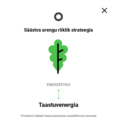
Otsi
Küpsiste sätted
EST
ENG
Säästva arengu riiklik strateegia
ENERGEETIKA
Taastuvenergia
Protsent näitab taastuvenergia osatähtsust energia