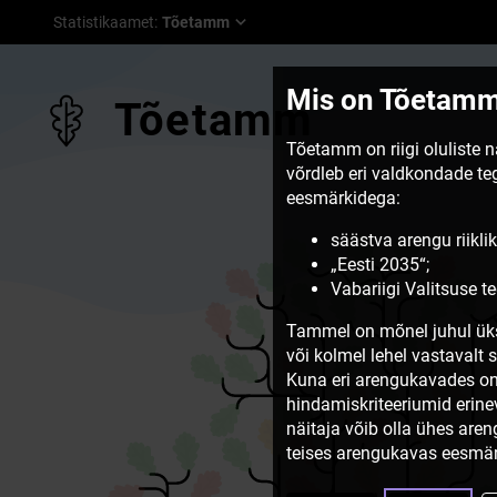
Statistikaamet
:
Tõetamm
Mis on Tõetam
Tõetamm
Tõetamm on riigi oluliste 
võrdleb eri valdkondade t
eesmärkidega:
säästva arengu riiklik
„Eesti 2035“;
Vabariigi Valitsuse 
Tammel on mõnel juhul üks
või kolmel lehel vastavalt 
Kuna eri arengukavades on
hindamiskriteeriumid erine
näitaja võib olla ühes are
teises arengukavas eesmär