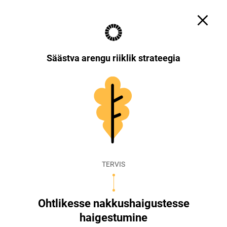
Otsi
Küpsiste sätted
EST
ENG
Säästva arengu riiklik strateegia
TERVIS
Ohtlikesse nakkushaigustesse
haigestumine