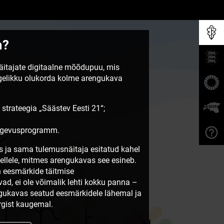
m?
näitajate digitaalne mõõdupuu, mis
egelikku olukorda kolme arengukava
 strateegia „Säästev Eesti 21“;
tegevusprogramm.
 ja sama tulemusnäitaja esitatud kahel
sellele, mitmes arengukavas see esineb.
 eesmärkide täitmise
vad, ei ole võimalik lehti kokku panna –
ngukavas seatud eesmärkidele lähemal ja
gist kaugemal.