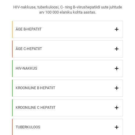
HIV-nakkuse, tuberkuloosi, C- ning B‑viirushepatiidi uute juhtude
arv 100 000 elaniku kohta aastas.
ÄGE B-HEPATIIT
ÄGE C-HEPATIIT
HIV-NAKKUS
KROONILINE B HEPATIIT
KROONILINE C HEPATIIT
TUBERKULOOS