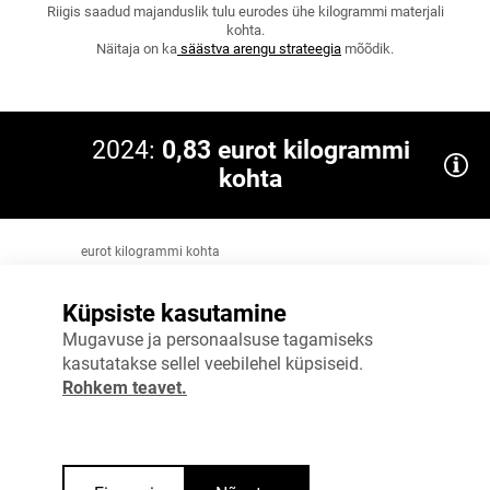
Riigis saadud majanduslik tulu eurodes ühe kilogrammi materjali
kohta.
Näitaja on ka
säästva arengu strateegia
mõõdik.
2024:
0,83 eurot kilogrammi
kohta
eurot kilogrammi kohta
1
Eesmärk 2035 (sihttase ülevaatamisel): 0,9
Küpsiste kasutamine
0,75
Mugavuse ja personaalsuse tagamiseks
kasutatakse sellel veebilehel küpsiseid.
0,5
Rohkem teavet.
0,25
0
2023
2024