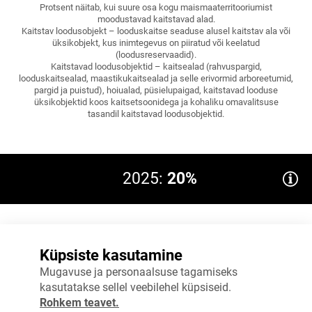
Protsent näitab, kui suure osa kogu maismaaterritooriumist
moodustavad kaitstavad alad.
Kaitstav loodusobjekt – looduskaitse seaduse alusel kaitstav ala või
üksikobjekt, kus inimtegevus on piiratud või keelatud
(loodusreservaadid).
Kaitstavad loodusobjektid – kaitsealad (rahvuspargid,
looduskaitsealad, maastikukaitsealad ja selle erivormid arboreetumid,
pargid ja puistud), hoiualad, püsielupaigad, kaitstavad looduse
üksikobjektid koos kaitsetsoonidega ja kohaliku omavalitsuse
tasandil kaitstavad loodusobjektid.
2025:
20%
20%
Küpsiste kasutamine
15%
Mugavuse ja personaalsuse tagamiseks
kasutatakse sellel veebilehel küpsiseid.
10%
Rohkem teavet.
5%