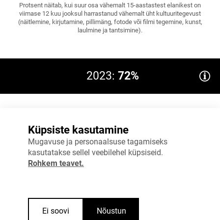
Protsent näitab, kui suur osa vähemalt 15-aastastest elanikest on
viimase 12 kuu jooksul harrastanud vähemalt üht kultuuritegevust
(näitlemine, kirjutamine, pillimäng, fotode või filmi tegemine, kunst,
laulmine ja tantsimine).
2023:
72%
80%
Küpsiste kasutamine
60%
Mugavuse ja personaalsuse tagamiseks
kasutatakse sellel veebilehel küpsiseid.
40%
Rohkem teavet.
20%
0%
2020
2023
Ei soovi
Nõustun
Allikas
:
Statistikaamet