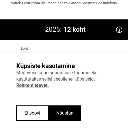
Näitab Eesti kohta üleilmses säästva arengu eesmärkide indeksis.
2026:
12 koht
koht
12
Eesmärk 2035: ≤10
Küpsiste kasutamine
9
Mugavuse ja personaalsuse tagamiseks
6
kasutatakse sellel veebilehel küpsiseid.
Rohkem teavet.
3
0
2025
2026
Ei soovi
Nõustun
Allikas
:
Ühinenud Rahvaste organisatsioon (ÜRO)
Vaata täpsemalt