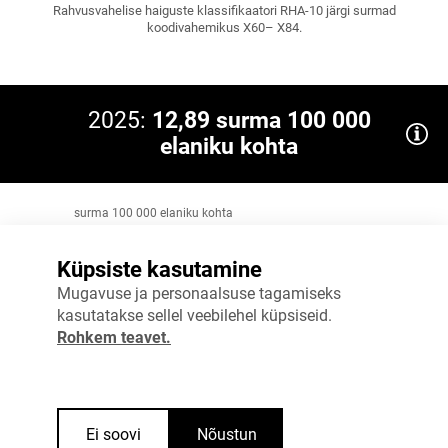
Rahvusvahelise haiguste klassifikaatori RHA-10 järgi surmad
koodivahemikus X60– X84.
2025:
12,89 surma 100 000
elaniku kohta
surma 100 000 elaniku kohta
16
Küpsiste kasutamine
12
Mugavuse ja personaalsuse tagamiseks
kasutatakse sellel veebilehel küpsiseid.
8
Rohkem teavet.
4
0
2024
2025
Ei soovi
Nõustun
Allikas
:
Tervise Arengu Instituut