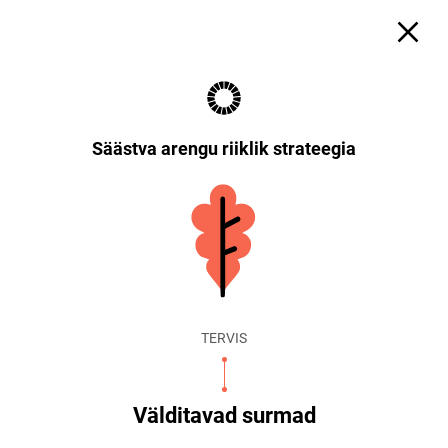
Säästva arengu riiklik strateegia
TERVIS
Välditavad surmad