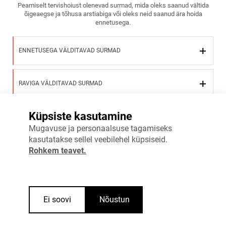
Peamiselt tervishoiust olenevad surmad, mida oleks saanud vältida
õigeaegse ja tõhusa arstiabiga või oleks neid saanud ära hoida
ennetusega.
ENNETUSEGA VÄLDITAVAD SURMAD
RAVIGA VÄLDITAVAD SURMAD
Küpsiste kasutamine
Vaata täpsemalt
Mugavuse ja personaalsuse tagamiseks
kasutatakse sellel veebilehel küpsiseid.
Rohkem teavet.
Ei soovi
Nõustun