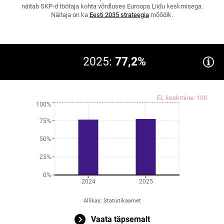
näitab SKP-d töötaja kohta võrdluses Euroopa Liidu keskmisega.
Näitaja on ka
Eesti 2035 strateegia
mõõdik.
2025:
77,2%
EL keskmine: 100
100%
75%
50%
25%
0%
2024
2025
Allikas
:
Statistikaamet
Vaata täpsemalt