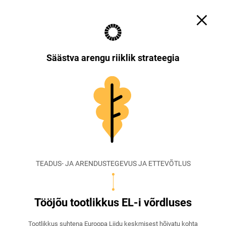
Otsi
Küpsiste sätted
EST
ENG
Säästva arengu riiklik strateegia
TEADUS- JA ARENDUSTEGEVUS JA ETTEVÕTLUS
Tööjõu tootlikkus EL-i võrdluses
Tootlikkus suhtena Euroopa Liidu keskmisest hõivatu kohta