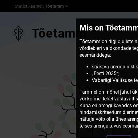
Statistikaamet
:
Tõetamm
Mis on Tõetam
Tõetamm
Tõetamm on riigi oluliste 
võrdleb eri valdkondade t
eesmärkidega:
säästva arengu riiklik
„Eesti 2035“;
Vabariigi Valitsuse 
Tammel on mõnel juhul üks
või kolmel lehel vastavalt 
Kuna eri arengukavades on
hindamiskriteeriumid erine
näitaja võib olla ühes are
teises arengukavas eesmär