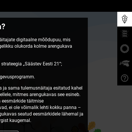
m?
näitajate digitaalne mõõdupuu, mis
egelikku olukorda kolme arengukava
 strateegia „Säästev Eesti 21“;
tegevusprogramm.
 ja sama tulemusnäitaja esitatud kahel
sellele, mitmes arengukavas see esineb.
 eesmärkide täitmise
vad, ei ole võimalik lehti kokku panna –
ngukavas seatud eesmärkidele lähemal ja
gist kaugemal.