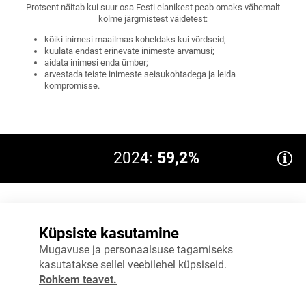
Protsent näitab kui suur osa Eesti elanikest peab omaks vähemalt
kolme järgmistest väidetest:
kõiki inimesi maailmas koheldaks kui võrdseid;
kuulata endast erinevate inimeste arvamusi;
aidata inimesi enda ümber;
arvestada teiste inimeste seisukohtadega ja leida
kompromisse.
2024:
59,2%
80%
Küpsiste kasutamine
Eesmärk 2035: 61
60%
Mugavuse ja personaalsuse tagamiseks
kasutatakse sellel veebilehel küpsiseid.
40%
Rohkem teavet.
20%