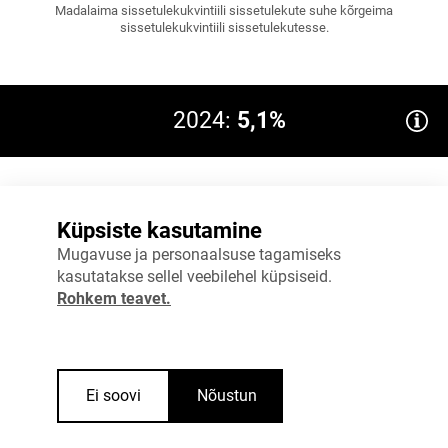
Madalaima sissetulekukvintiili sissetulekute suhe kõrgeima
sissetulekukvintiili sissetulekutesse.
2024:
5,1%
8%
Küpsiste kasutamine
6%
Mugavuse ja personaalsuse tagamiseks
EL 2024: 4,7
kasutatakse sellel veebilehel küpsiseid.
4%
Rohkem teavet.
2%
0%
2023
2024
Ei soovi
Nõustun
Allikas
:
Statistikaamet, Eurostat
Vaata täpsemalt