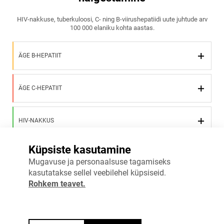
HIV-nakkuse, tuberkuloosi, C- ning B‑viirushepatiidi uute juhtude arv
100 000 elaniku kohta aastas.
ÄGE B-HEPATIIT
ÄGE C-HEPATIIT
HIV-NAKKUS
Küpsiste kasutamine
KROONILINE B HEPATIIT
Mugavuse ja personaalsuse tagamiseks
kasutatakse sellel veebilehel küpsiseid.
Rohkem teavet.
KROONILINE C HEPATIIT
TUBERKULOOS