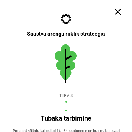
Otsi
Küpsiste sätted
EST
ENG
Säästva arengu riiklik strateegia
TERVIS
Tubaka tarbimine
Protsent näitab, kui paljud 16–64-aastased elanikud suitsetavad