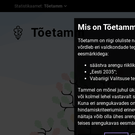
Statistikaamet
:
Tõetamm
Mis on Tõetam
Tõetamm
Tõetamm on riigi oluliste 
võrdleb eri valdkondade t
eesmärkidega:
säästva arengu riiklik
„Eesti 2035“;
Vabariigi Valitsuse 
Tammel on mõnel juhul üks
või kolmel lehel vastavalt 
Kuna eri arengukavades on
hindamiskriteeriumid erine
näitaja võib olla ühes are
teises arengukavas eesmär