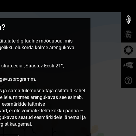
m?
näitajate digitaalne mõõdupuu, mis
egelikku olukorda kolme arengukava
 strateegia „Säästev Eesti 21“;
tegevusprogramm.
 ja sama tulemusnäitaja esitatud kahel
sellele, mitmes arengukavas see esineb.
 eesmärkide täitmise
vad, ei ole võimalik lehti kokku panna –
ngukavas seatud eesmärkidele lähemal ja
gist kaugemal.