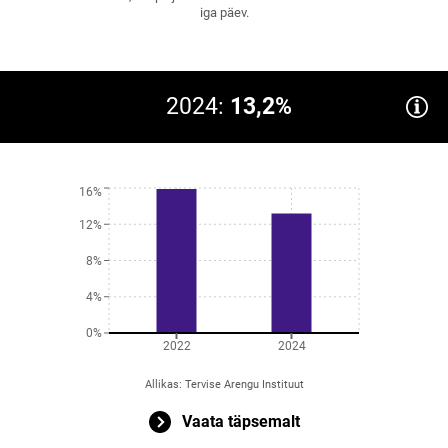
iga päev.
2024:
13,2%
16%
12%
8%
4%
0%
2022
2024
Allikas
:
Tervise Arengu Instituut
Vaata täpsemalt