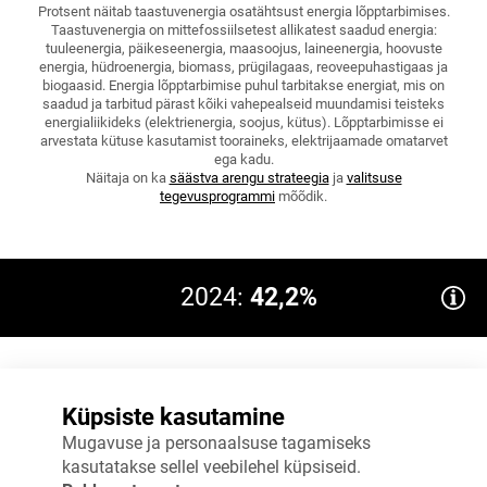
Protsent näitab taastuvenergia osatähtsust energia lõpptarbimises.
Taastuvenergia on mittefossiilsetest allikatest saadud energia:
tuuleenergia, päikeseenergia, maasoojus, laineenergia, hoovuste
energia, hüdroenergia, biomass, prügilagaas, reoveepuhastigaas ja
biogaasid. Energia lõpptarbimise puhul tarbitakse energiat, mis on
saadud ja tarbitud pärast kõiki vahepealseid muundamisi teisteks
energialiikideks (elektrienergia, soojus, kütus). Lõpptarbimisse ei
arvestata kütuse kasutamist tooraineks, elektrijaamade omatarvet
ega kadu.
Näitaja on ka
säästva arengu strateegia
ja
valitsuse
tegevusprogrammi
mõõdik.
2024:
42,2%
80%
Eesmärk 2035: > 65
Küpsiste kasutamine
60%
Mugavuse ja personaalsuse tagamiseks
kasutatakse sellel veebilehel küpsiseid.
40%