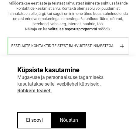
Mõõdetakse eestlaste ja teistest rahvustest inimeste suhtlussfääride
kontaktide keskmist arvu. Kontakti olemasolu või puudumist
hinnatakse selle järgi, kui sageli on inimene ühes kuus suhelnud enda
omast erineva emakeelega inimestega 6 suhtlussfääris: sõbrad,
perekond, vaba aeg, internet, naabrid, töö.
Näitaja on ka
valitsuse tegevusprogrammi
mõõdik.
EESTLASTE KONTAKTID TEISTEST RAHVUSTEST INIMESTEGA
TEISTEST RAHVUSTEST INIMESTE KONTAKTID EESTLASTEGA
Küpsiste kasutamine
Mugavuse ja personaalsuse tagamiseks
kasutatakse sellel veebilehel küpsiseid.
Vaata täpsemalt
Rohkem teavet.
Ei soovi
Nõustun