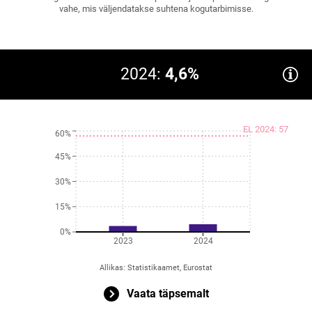
vahe, mis väljendatakse suhtena kogutarbimisse.
2024:
4,6%
EL 2024: 57
60%
45%
30%
15%
0%
2023
2024
Allikas
:
Statistikaamet, Eurostat
Vaata täpsemalt