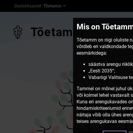
Statistikaamet
:
Tõetamm
Mis on Tõetam
Tõetamm
Tõetamm on riigi oluliste 
võrdleb eri valdkondade t
eesmärkidega:
säästva arengu riiklik
„Eesti 2035“;
Vabariigi Valitsuse 
Tammel on mõnel juhul üks
või kolmel lehel vastavalt 
Kuna eri arengukavades on
hindamiskriteeriumid erine
näitaja võib olla ühes are
teises arengukavas eesmär