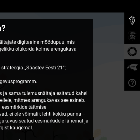
m?
näitajate digitaalne mõõdupuu, mis
egelikku olukorda kolme arengukava
 strateegia „Säästev Eesti 21“;
tegevusprogramm.
 ja sama tulemusnäitaja esitatud kahel
sellele, mitmes arengukavas see esineb.
 eesmärkide täitmise
vad, ei ole võimalik lehti kokku panna –
ngukavas seatud eesmärkidele lähemal ja
gist kaugemal.