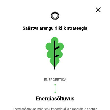
Otsi
Küpsiste sätted
EST
ENG
Säästva arengu riiklik strateegia
ENERGEETIKA
Energiasõltuvus
Energiasõltuvuse määr ehk imporditud ja eksporditud energia