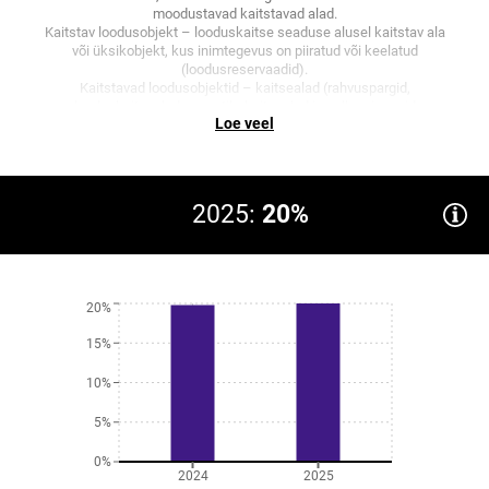
moodustavad kaitstavad alad.
Kaitstav loodusobjekt – looduskaitse seaduse alusel kaitstav ala
või üksikobjekt, kus inimtegevus on piiratud või keelatud
(loodusreservaadid).
Kaitstavad loodusobjektid – kaitsealad (rahvuspargid,
looduskaitsealad, maastikukaitsealad ja selle erivormid
Loe veel
arboreetumid, pargid ja puistud), hoiualad, püsielupaigad,
kaitstavad looduse üksikobjektid koos kaitsetsoonidega ja
kohaliku omavalitsuse tasandil kaitstavad loodusobjektid.
2025:
20%
20%
15%
10%
5%
0%
2024
2025