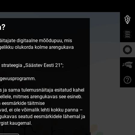
m?
näitajate digitaalne mõõdupuu, mis
egelikku olukorda kolme arengukava
 strateegia „Säästev Eesti 21“;
tegevusprogramm.
 ja sama tulemusnäitaja esitatud kahel
sellele, mitmes arengukavas see esineb.
 eesmärkide täitmise
vad, ei ole võimalik lehti kokku panna –
ngukavas seatud eesmärkidele lähemal ja
gist kaugemal.