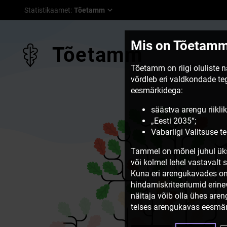
Statistikaamet
:
Tõetamm
Mis on Tõetam
Tõetamm
Tõetamm on riigi oluliste 
võrdleb eri valdkondade t
eesmärkidega:
säästva arengu riiklik
„Eesti 2035“;
Vabariigi Valitsuse 
Tammel on mõnel juhul üks
või kolmel lehel vastavalt 
Kuna eri arengukavades on
hindamiskriteeriumid erine
näitaja võib olla ühes are
teises arengukavas eesmär