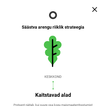
Otsi
Küpsiste sätted
EST
ENG
Säästva arengu riiklik strateegia
KESKKOND
Kaitstavad alad
Protsent näitab, kui suure osa kogu maismaaterritooriumist