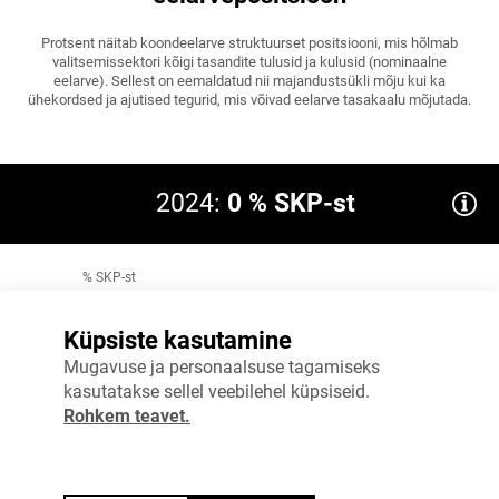
Protsent näitab koondeelarve struktuurset positsiooni, mis hõlmab
valitsemissektori kõigi tasandite tulusid ja kulusid (nominaalne
eelarve). Sellest on eemaldatud nii majandustsükli mõju kui ka
ühekordsed ja ajutised tegurid, mis võivad eelarve tasakaalu mõjutada.
2024:
0 % SKP-st
% SKP-st
0
Küpsiste kasutamine
-0,25
Mugavuse ja personaalsuse tagamiseks
kasutatakse sellel veebilehel küpsiseid.
-0,5
Rohkem teavet.
-0,75
-1
2023
2024