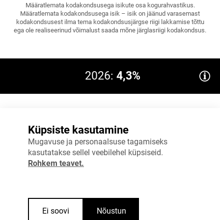
Määratlemata kodakondsusega isikute osa kogurahvastikus.
Määratlemata kodakondsusega isik – isik on jäänud varasemast
kodakondsusest ilma tema kodakondsusjärgse riigi lakkamise tõttu
ega ole realiseerinud võimalust saada mõne järglasriigi kodakondsus.
2026:
4,3%
8%
Küpsiste kasutamine
6%
Mugavuse ja personaalsuse tagamiseks
kasutatakse sellel veebilehel küpsiseid.
4%
Rohkem teavet.
2%
0%
2025
2026
Ei soovi
Nõustun
Allikas
:
Statistikaamet