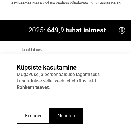
Eesti keelt esimese koduse keelena kõnelevate 15–74-aastaste arv.
2025:
649,9 tuhat inimest
tuhat inimest
800
Küpsiste kasutamine
600
Mugavuse ja personaalsuse tagamiseks
400
kasutatakse sellel veebilehel küpsiseid.
Rohkem teavet.
200
0
2024
2025
Ei soovi
Nõustun
Allikas
:
Statistikaamet
Vaata täpsemalt