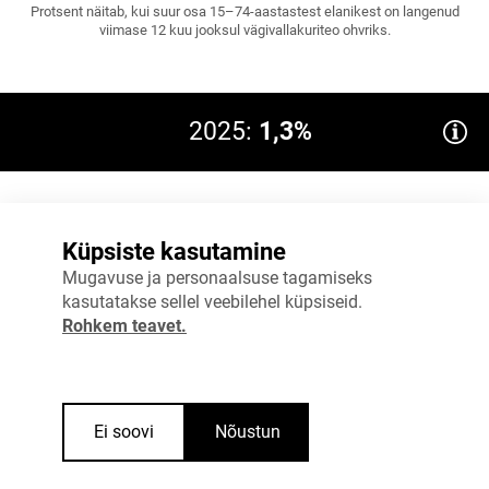
Protsent näitab, kui suur osa 15–74-aastastest elanikest on langenud
viimase 12 kuu jooksul vägivallakuriteo ohvriks.
2025:
1,3%
1,8%
Küpsiste kasutamine
1,4%
Mugavuse ja personaalsuse tagamiseks
kasutatakse sellel veebilehel küpsiseid.
0,9%
Rohkem teavet.
0,5%
0%
2024
2025
Ei soovi
Nõustun
Allikas
:
Justiitsministeerium
Vaata täpsemalt