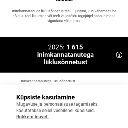
Inimkannatanuga liiklusõnnetus teel – juhtum, kus vähemalt ühe
sõiduki teel liikumise või teelt väljasõidu tagajärjel saab inimene
vigastada või surma.
2025:
1 615
inimkannatanutega
liiklusõnnetust
inimkannatanutega liiklusõnnetust
2 000
Küpsiste kasutamine
1 500
Mugavuse ja personaalsuse tagamiseks
kasutatakse sellel veebilehel küpsiseid.
1 000
Rohkem teavet.
500