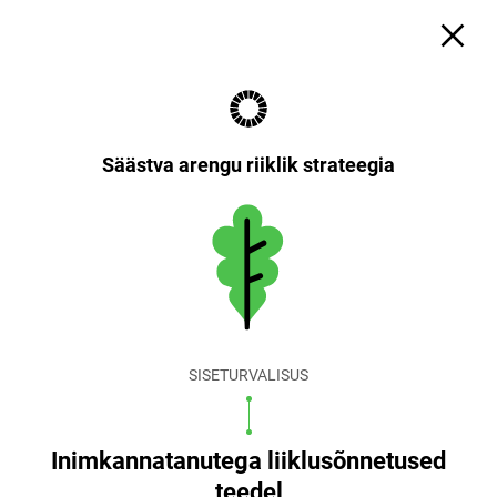
Säästva arengu riiklik strateegia
SISETURVALISUS
Inimkannatanutega liiklusõnnetused
teedel