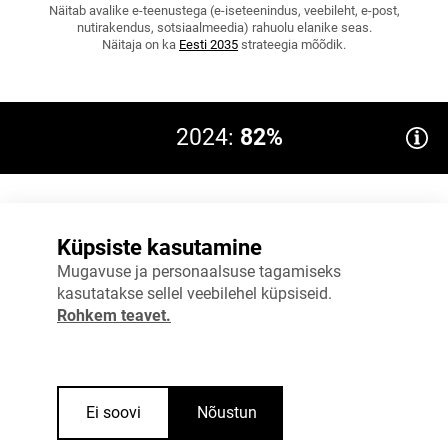
Näitab avalike e-teenustega (e-iseteenindus, veebileht, e-post,
nutirakendus, sotsiaalmeedia) rahuolu elanike seas.
Näitaja on ka
Eesti 2035
strateegia mõõdik.
2024:
82%
100%
Eesmärk 2027: 83
Küpsiste kasutamine
75%
Mugavuse ja personaalsuse tagamiseks
kasutatakse sellel veebilehel küpsiseid.
50%
Rohkem teavet.
25%
0%
2023
2024
Ei soovi
Nõustun
Allikas
:
Majandus- ja kommunikatsiooniministeerium