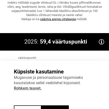
Indeks mõõdab sugude võrdsust EL-i riikides kuues põhivaldkonnas:
võim, aeg, teadmised, tervis, raha ja töö. Võrdõiguslikkust hinnatakse
sajapunktiskaalal, kus 1 tähendab täielikku ebavõrdsust ja 100
täielikku võrdsust meeste ja naiste vahel.
Näitaja on ka
säästva arengu strateegia
mõõdik.
2025:
59,4 väärtuspunkti
väärtuspunkti
80
Eesmärk 2035: 70,7
Küpsiste kasutamine
60
Mugavuse ja personaalsuse tagamiseks
kasutatakse sellel veebilehel küpsiseid.
40
Rohkem teavet.
20
0
2020
2025