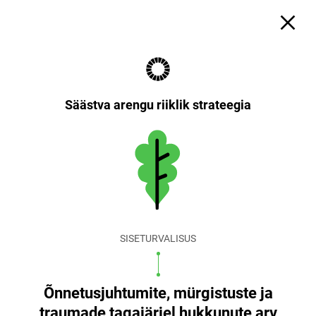
Säästva arengu riiklik strateegia
SISETURVALISUS
Õnnetusjuhtumite, mürgistuste ja
traumade tagajärjel hukkunute arv