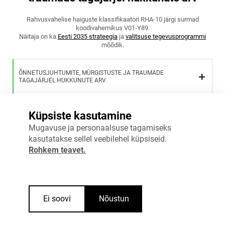
Rahvusvahelise haiguste klassifikaatori RHA-10 järgi surmad
koodivahemikus V01-Y89.
Näitaja on ka
Eesti 2035 strateegia
ja
valitsuse tegevusprogrammi
mõõdik.
ÕNNETUSJUHTUMITE, MÜRGISTUSTE JA TRAUMADE
TAGAJÄRJEL HUKKUNUTE ARV
Küpsiste kasutamine
TÖÖÕNNETUSES HUKKUNUTE ARV
Mugavuse ja personaalsuse tagamiseks
kasutatakse sellel veebilehel küpsiseid.
Vaata täpsemalt
Rohkem teavet.
Ei soovi
Nõustun