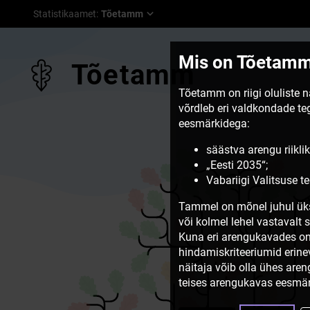
Statistikaamet
:
Tõetamm
Mis on Tõetam
Tõetamm
Tõetamm on riigi oluliste 
võrdleb eri valdkondade t
eesmärkidega:
säästva arengu riiklik
„Eesti 2035“;
Vabariigi Valitsuse 
Tammel on mõnel juhul üks
või kolmel lehel vastavalt 
Kuna eri arengukavades on
hindamiskriteeriumid erine
näitaja võib olla ühes are
teises arengukavas eesmär