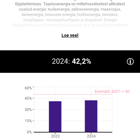
lõpptarbimises. Taastuvenergia on mittefossiilsetest allikatest
saadud energia: tuuleenergia, päikeseenergia, maasoojus,
laineenergia, hoovuste energia, hüdroenergia, biomass,
prügilagaas, reoveepuhastigaas ja biogaasid. Energia
lõpptarbimise puhul tarbitakse energiat, mis on saadud ja tarbitud
pärast kõiki vahepealseid muundamisi teisteks energialiikideks
Loe veel
(elektrienergia, soojus, kütus). Lõpptarbimisse ei arvestata
kütuse kasutamist tooraineks, elektrijaamade omatarvet ega
kadu.
Näitaja on ka
Eesti 2035 strateegia
ja
säästva arengu strateegia
mõõdik.
2024:
42,2%
60%
Eesmärk 2027: > 50
45%
30%
15%
0%
2023
2024