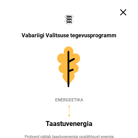
Otsi
Küpsiste sätted
EST
ENG
Vabariigi Valitsuse tegevusprogramm
ENERGEETIKA
Taastuvenergia
Protsent näitab taastuvenergia osatähtsust energia