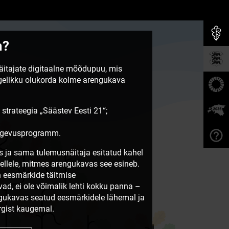
m?
näitajate digitaalne mõõdupuu, mis
egelikku olukorda kolme arengukava
 strateegia „Säästev Eesti 21“;
tegevusprogramm.
 ja sama tulemusnäitaja esitatud kahel
sellele, mitmes arengukavas see esineb.
 eesmärkide täitmise
vad, ei ole võimalik lehti kokku panna –
ngukavas seatud eesmärkidele lähemal ja
gist kaugemal.