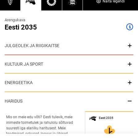
Näita legendi
Arengukava
Eesti 2035
JULGEOLEK JA RIIGIKAITSE
KULTUUR JA SPORT
ENERGEETIKA
HARIDUS
Mis on meie edu võti? Eesti tulevik, meie 
Eesti 2035
inimeste toimetulek ja rahulolu sõltuvad 
suuresti iga elaniku haritusest. Meie 
teadmised, oskused, loovus ja ühised 