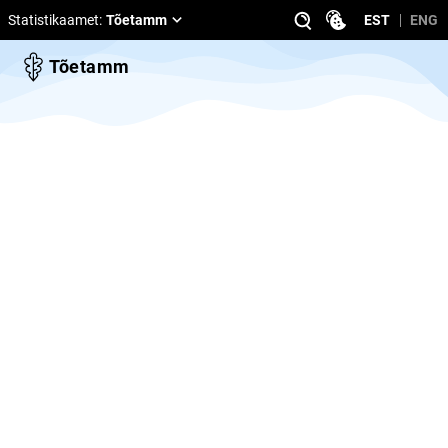
Statistikaamet
:
Tõetamm
EST
ENG
Tõetamm